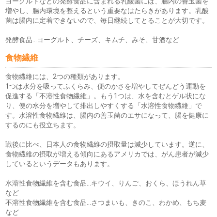
ヨーグルトなどの発酵食品に含まれる乳酸菌には、腸内の善玉菌を
増やし、腸内環境を整えるという重要なはたらきがあります。乳酸
菌は腸内に定着できないので、毎日継続してとることが大切です。
発酵食品…ヨーグルト、チーズ、キムチ、みそ、甘酒など
食物繊維
食物繊維には、2つの種類があります。
1つは水分を吸ってふくらみ、便のかさを増やしてぜんどう運動を
促進する「不溶性食物繊維」。もう1つは、水を含むとゲル状にな
り、便の水分を増やして排出しやすくする「水溶性食物繊維」で
す。水溶性食物繊維は、腸内の善玉菌のエサになって、腸を健康に
するのにも役立ちます。
戦後に比べ、日本人の食物繊維の摂取量は減少しています。逆に、
食物繊維の摂取が増える傾向にあるアメリカでは、がん患者が減少
しているというデータもあります。
水溶性食物繊維を含む食品…キウイ、りんご、おくら、ほうれん草
など
不溶性食物繊維を含む食品…さつまいも、きのこ、わかめ、もち麦
など