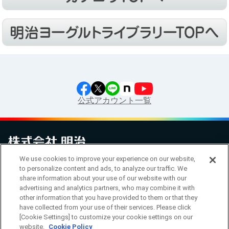
公式アカウント一覧
We use cookies to improve your experience on our website,
お問い合わせ
サイトマップ
個人情報保護について
電子公告
to personalize content and ads, to analyze our traffic. We
アクセシビリティへの対応方針
ご利用規約
明治グループのDX
share information about your use of our website with our
Cookie Settings
advertising and analytics partners, who may combine it with
other information that you have provided to them or that they
have collected from your use of their services. Please click
[Cookie Settings] to customize your cookie settings on our
（
｜
）
明治ホールディングス株式会社
EN
簡体
website.
Cookie Policy