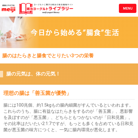
腸のはたらきと腸食でとりたい3つの栄養
腸の元気は、体の元気！
理想の腸は「善玉菌が優勢」
腸には100兆個、約1.5kgもの腸内細菌がすんでいるといわれます。
これらのうち、腸に有益なはたらきをするのが「善玉菌」、悪影響
を及ぼすのが「悪玉菌」、どちらともつかないのが「日和見菌」。
その比率はだいたい2:1:7ですが、もっとも多くを占めている日和見
菌が悪玉菌の味方につくと、一気に腸内環境が悪化します。