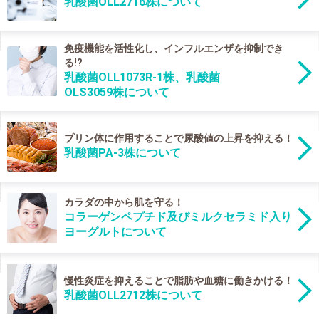
乳酸菌OLL2716株について
免疫機能を活性化し、インフルエンザを抑制でき
る!?
乳酸菌OLL1073R-1株、乳酸菌
OLS3059株について
プリン体に作用することで尿酸値の上昇を抑える！
乳酸菌PA-3株について
カラダの中から肌を守る！
コラーゲンペプチド及びミルクセラミド入り
ヨーグルトについて
慢性炎症を抑えることで脂肪や血糖に働きかける！
乳酸菌OLL2712株について