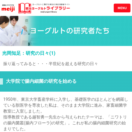
光岡知足：研究の日々(1)
振り返ってみると・・・半世紀を超える研究の日々
大学院で腸内細菌の研究を始める
1950年、東京大学畜産学科に入学し、基礎医学のほとんどを網羅し
ている獣医学を専攻した私は、そのまま大学院に進み、家畜細菌学
教室に入室しました。
指導教授である越智勇一先生から与えられたテーマは、「ニワトリ
の腸内菌叢(腸内フローラ)の研究」。これが私の腸内細菌研究の始
まりでした。