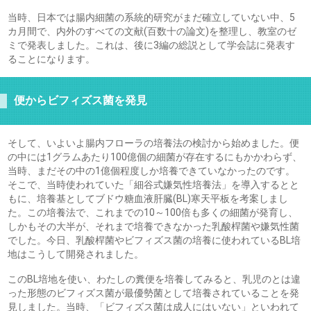
当時、日本では腸内細菌の系統的研究がまだ確立していない中、5
カ月間で、内外のすべての文献(百数十の論文)を整理し、教室のゼ
ミで発表しました。これは、後に3編の総説として学会誌に発表す
ることになります。
便からビフィズス菌を発見
そして、いよいよ腸内フローラの培養法の検討から始めました。便
の中には1グラムあたり100億個の細菌が存在するにもかかわらず、
当時、まだその中の1億個程度しか培養できていなかったのです。
そこで、当時使われていた「細谷式嫌気性培養法」を導入するとと
もに、培養基としてブドウ糖血液肝臓(BL)寒天平板を考案しまし
た。この培養法で、これまでの10～100倍も多くの細菌が発育し、
しかもその大半が、それまで培養できなかった乳酸桿菌や嫌気性菌
でした。今日、乳酸桿菌やビフィズス菌の培養に使われているBL培
地はこうして開発されました。
このBL培地を使い、わたしの糞便を培養してみると、乳児のとは違
った形態のビフィズス菌が最優勢菌として培養されていることを発
見しました。当時、「ビフィズス菌は成人にはいない」といわれて