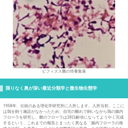
ビフィズス菌の培養集落
限りなく奥が深い最近分類学と微生物生態学
1958年、伝統のある理化学研究所に入所します。入所当初、ここに
は鶏を飼う施設がなかったため、自宅の離れで飼いながら鶏の腸内
フローラを研究し、雛のフローラは28日齢頃になってようやく完成
するという、これまでの報告とまったく異なる「腸内フローラの推