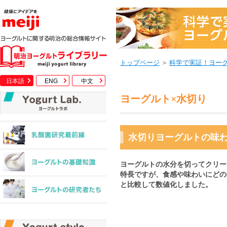
トップページ
＞
科学で実証！ヨー
日本語
ENG
中文
ヨーグルト×水切り
水切りヨーグルトの味
ヨーグルトの水分を切ってクリー
特長ですが、食感や味わいにどの
と比較して数値化しました。