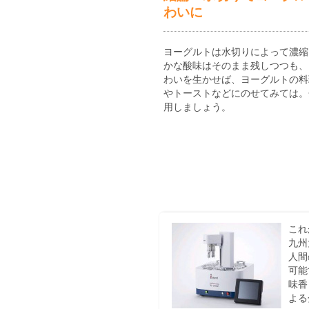
わいに
ヨーグルトは水切りによって濃縮
かな酸味はそのまま残しつつも、
わいを生かせば、ヨーグルトの料
やトーストなどにのせてみては。
用しましょう。
これ
九州
人間
可能
味香
よる