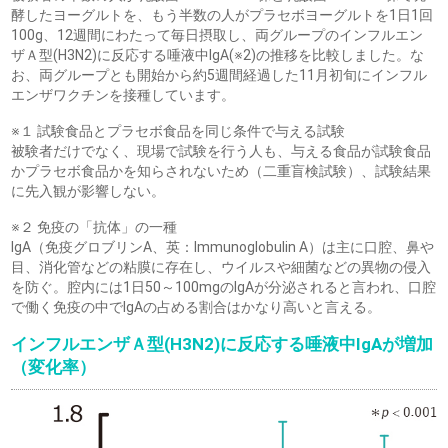
酵したヨーグルトを、もう半数の人がプラセボヨーグルトを1日1回
100g、12週間にわたって毎日摂取し、両グループのインフルエン
ザＡ型(H3N2)に反応する唾液中IgA(※2)の推移を比較しました。な
お、両グループとも開始から約5週間経過した11月初旬にインフル
エンザワクチンを接種しています。
※１ 試験食品とプラセボ食品を同じ条件で与える試験
被験者だけでなく、現場で試験を行う人も、与える食品が試験食品
かプラセボ食品かを知らされないため（二重盲検試験）、試験結果
に先入観が影響しない。
※２ 免疫の「抗体」の一種
IgA（免疫グロブリンA、英：Immunoglobulin A）は主に口腔、鼻や
目、消化管などの粘膜に存在し、ウイルスや細菌などの異物の侵入
を防ぐ。腔内には1日50～100mgのIgAが分泌されると言われ、口腔
で働く免疫の中でIgAの占める割合はかなり高いと言える。
インフルエンザＡ型(H3N2)に反応する唾液中IgAが増加
（変化率）