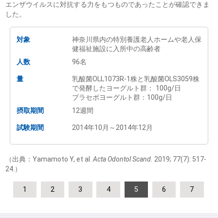
エンザウイルスに対抗する力をもつものであったことが確認できま
した。
対象
神奈川県内の特別養護老人ホームや老人保
健福祉施設に入所中の高齢者
人数
96名
量
乳酸菌OLL1073R-1株と乳酸菌OLS3059株
で発酵したヨーグルト群： 100g/日
プラセボヨーグルト群：100g/日
摂取期間
12週間
試験期間
2014年10月～2014年12月
（出典：Yamamoto Y, et al.
Acta Odontol Scand.
2019; 77(7): 517-
24.）
1
2
3
4
5
6
7