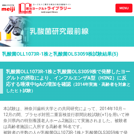
乳酸菌OLL1073R-1株と乳酸菌OLS3059株試験結果(5)
乳酸菌OLL1073R-1株と乳酸菌OLS3059株で発酵したヨー
グルトの摂取により、インフルエンザA型（H3N2）に反
応する唾液中IgAの増加を確認
（2014年実施・高齢者を対象と
したヒト試験）
本試験は、神奈川歯科大学との共同研究によって、2014年10月～
12月の間、プラセボ対照二重盲検並行群間比較試験(※1)を用いて神
奈川県内の特別養護老人ホーム2施設にて実施されました。被験者
は高齢者施設に入所する高齢者 96名です。
被験者の半数の人が乳酸菌OLL1073R-1株と乳酸菌OLS3059株で発