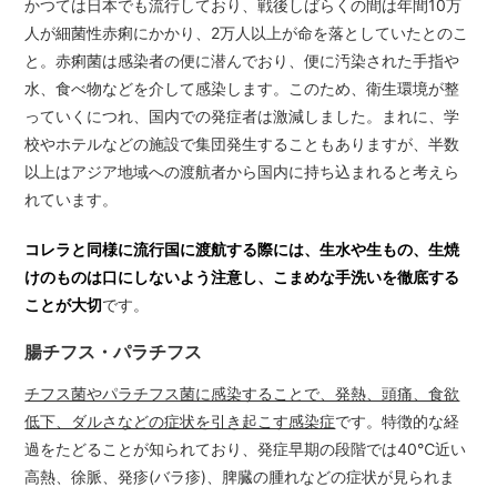
かつては日本でも流行しており、戦後しばらくの間は年間10万
人が細菌性赤痢にかかり、2万人以上が命を落としていたとのこ
と。赤痢菌は感染者の便に潜んでおり、便に汚染された手指や
水、食べ物などを介して感染します。このため、衛生環境が整
っていくにつれ、国内での発症者は激減しました。まれに、学
校やホテルなどの施設で集団発生することもありますが、半数
以上はアジア地域への渡航者から国内に持ち込まれると考えら
れています。
コレラと同様に流行国に渡航する際には、生水や生もの、生焼
けのものは口にしないよう注意し、こまめな手洗いを徹底する
ことが大切
です。
腸チフス・パラチフス
チフス菌やパラチフス菌に感染することで、発熱、頭痛、食欲
低下、ダルさなどの症状を引き起こす感染症
です。特徴的な経
過をたどることが知られており、発症早期の段階では40℃近い
高熱、徐脈、発疹(バラ疹)、脾臓の腫れなどの症状が見られま