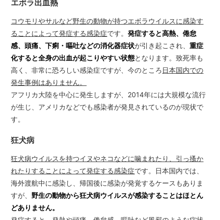
エボラ出血熱
コウモリやサルなど野生の動物が持つエボラウイルスに感染す
ることによって発症する感染症
です。
発症すると高熱、倦怠
感、頭痛、下痢・嘔吐などの消化器症状
が引き起こされ、
重症
化すると全身の出血が起こりやすい状態
となります。致死率も
高く、非常に恐ろしい感染症ですが、今のところ
日本国内での
発生事例はありません。
アフリカ大陸を中心に発生しますが、2014年には大規模な流行
が生じ、アメリカなどでも感染者が発見されているのが現状で
す。
狂犬病
狂犬病ウイルスを持つイヌやネコなどに噛まれたり、引っ搔か
れたりすることによって発症する感染症
です。日本国内では、
海外渡航中に感染し、帰国後に感染が発覚するケースもありま
すが、
野生の動物から狂犬病ウイルスが感染することはほとん
どありません。
発症すると、発熱や頭痛、倦怠感、嘔吐など風邪のような症状