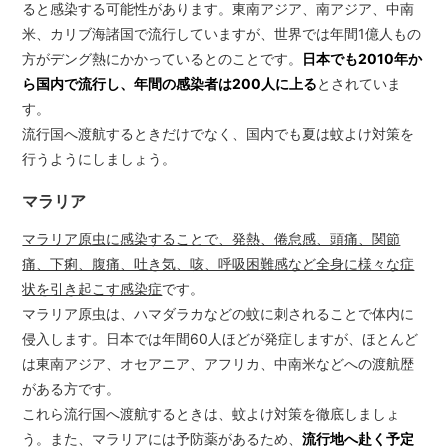
ると感染する可能性があります。東南アジア、南アジア、中南
米、カリブ海諸国で流行していますが、世界では年間1億人もの
方がデング熱にかかっているとのことです。
日本でも2010年か
ら国内で流行し、年間の感染者は200人に上る
とされていま
す。
流行国へ渡航するときだけでなく、国内でも夏は蚊よけ対策を
行うようにしましょう。
マラリア
マラリア原虫に感染することで、発熱、倦怠感、頭痛、関節
痛、下痢、腹痛、吐き気、咳、呼吸困難感など全身に様々な症
状を引き起こす感染症
です。
マラリア原虫は、ハマダラカなどの蚊に刺されることで体内に
侵入します。日本では年間60人ほどが発症しますが、ほとんど
は東南アジア、オセアニア、アフリカ、中南米などへの渡航歴
がある方です。
これら流行国へ渡航するときは、蚊よけ対策を徹底しましょ
う。また、マラリアには予防薬があるため、
流行地へ赴く予定