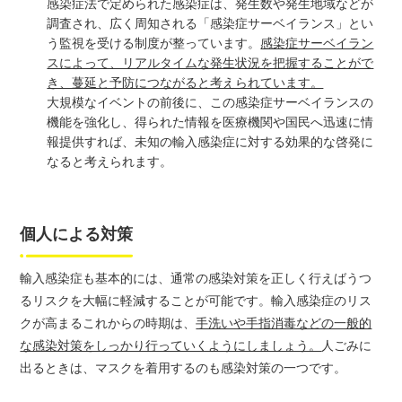
感染症法で定められた感染症は、発生数や発生地域などが
調査され、広く周知される「感染症サーベイランス」とい
う監視を受ける制度が整っています。
感染症サーベイラン
スによって、リアルタイムな発生状況を把握することがで
き、蔓延と予防につながると考えられています。
大規模なイベントの前後に、この感染症サーベイランスの
機能を強化し、得られた情報を医療機関や国民へ迅速に情
報提供すれば、未知の輸入感染症に対する効果的な啓発に
なると考えられます。
個人による対策
輸入感染症も基本的には、通常の感染対策を正しく行えばうつ
るリスクを大幅に軽減することが可能です。輸入感染症のリス
クが高まるこれからの時期は、
手洗いや手指消毒などの一般的
な感染対策をしっかり行っていくようにしましょう。
人ごみに
出るときは、マスクを着用するのも感染対策の一つです。