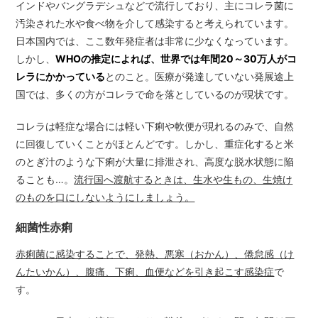
インドやバングラデシュなどで流行しており、主にコレラ菌に
汚染された水や食べ物を介して感染すると考えられています。
日本国内では、ここ数年発症者は非常に少なくなっています。
しかし、
WHOの推定によれば、世界では年間20～30万人がコ
レラにかかっている
とのこと。医療が発達していない発展途上
国では、多くの方がコレラで命を落としているのが現状です。
コレラは軽症な場合には軽い下痢や軟便が現れるのみで、自然
に回復していくことがほとんどです。しかし、重症化すると米
のとぎ汁のような下痢が大量に排泄され、高度な脱水状態に陥
ることも…。
流行国へ渡航するときは、生水や生もの、生焼け
のものを口にしないようにしましょう。
細菌性赤痢
赤痢菌に感染することで、発熱、悪寒（おかん）、倦怠感（け
んたいかん）、腹痛、下痢、血便などを引き起こす感染症
で
す。