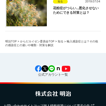
2019.07.04
知る
花粉症がつらい…悪化させない
ためにできる対策とは？
明治TOP
>
からだカイゼン委員会TOP
>
知る
>
輸入感染症とは？その他
の感染症との違いや種類・対策を解説
公式アカウント一覧
お問い合わせ
サイトマップ
個人情報保護について
電子公告