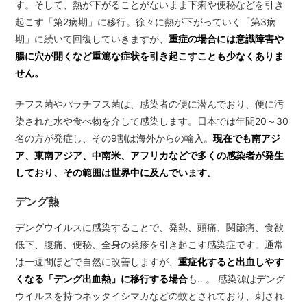
す。そして、熱が下がることがないまま下痢や便秘などを引き
起こす「第2病期」に移行。徐々に熱が下がっていく「第3病
期」に続いて回復していきますが、
重症の場合には意識障害や
腸に穴が開くなど重篤な症状を引き起こすことも少なくありま
せん。
チフス菌やパラチフス菌は、感染者の便に潜んでおり、便に汚
染された水や食べ物を介して感染します。日本では年間20～30
名の方が発症し、その9割は海外からの輸入。
現在でも南アジ
ア、東南アジア、中南米、アフリカなどで多くの感染者が発生
しており、その範囲は世界中に及んでいます。
デング熱
デングウイルスに感染することで、発熱、頭痛、関節痛、食欲
低下、腹痛、便秘、全身の発疹を引き起こす感染症
です。通常
は一週間ほどで自然に改善しますが、
重症化すると出血しやす
くなる「デング出血熱」に移行する場合
も…。 感染源はデング
ウイルスを持つネッタイシマカなどの蚊とされており、刺され