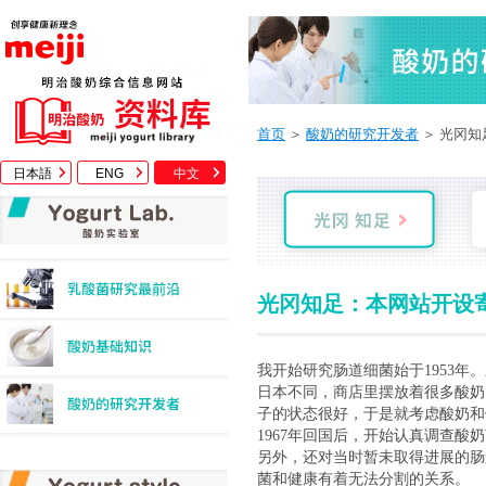
首页
＞
酸奶的研究开发者
＞ 光冈
日本語
ENG
中文
光冈知足：本网站开设
我开始研究肠道细菌始于1953年
日本不同，商店里摆放着很多酸奶
子的状态很好，于是就考虑酸奶和
1967年回国后，开始认真调查酸
另外，还对当时暂未取得进展的肠
菌和健康有着无法分割的关系。