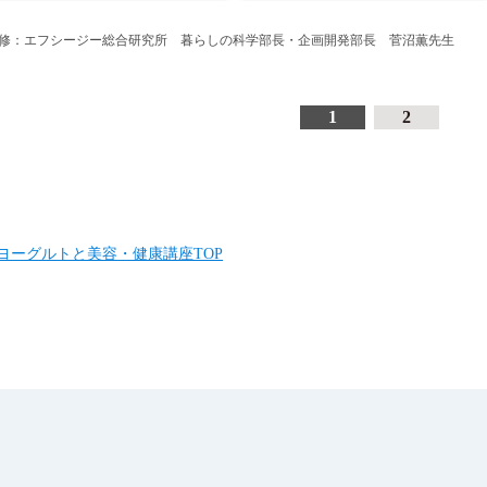
修：エフシージー総合研究所 暮らしの科学部長・企画開発部長 菅沼薫先生
1
2
ヨーグルトと美容・健康講座TOP