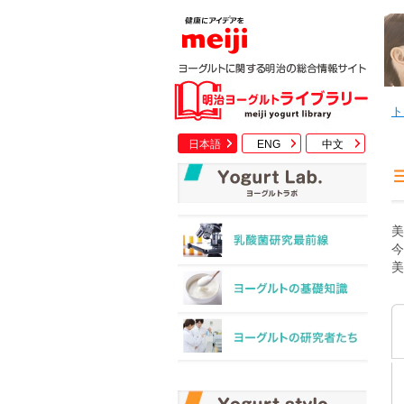
ト
日本語
ENG
中文
美
今
美