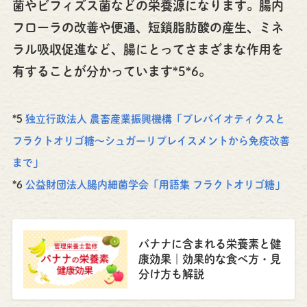
菌やビフィズス菌などの栄養源になります。腸内
フローラの改善や便通、短鎖脂肪酸の産生、ミネ
ラル吸収促進など、腸にとってさまざまな作用を
有することが分かっています*5*6。
*5
独立行政法人 農畜産業振興機構「プレバイオティクスと
フラクトオリゴ糖～シュガーリプレイスメントから免疫改善
まで」
*6
公益財団法人腸内細菌学会「用語集 フラクトオリゴ糖」
バナナに含まれる栄養素と健
康効果｜効果的な食べ方・見
分け方も解説