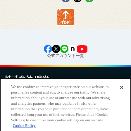
公式アカウント一覧
We use cookies to improve your experience on our website, to
personalize content and ads, to analyze our traffic. We share
お問い合わせ
サイトマップ
個人情報保護について
電子公告
アクセシビリティへの対応方針
ご利用規約
明治グループのDX
information about your use of our website with our advertising
Cookie Settings
and analytics partners, who may combine it with other
information that you have provided to them or that they have
collected from your use of their services. Please click [Cookie
Settings] to customize your cookie settings on our website.
明治ホールディングス株式会社
（
EN
｜
簡体
）
Cookie Policy
Meiji Seika ファルマ株式会社