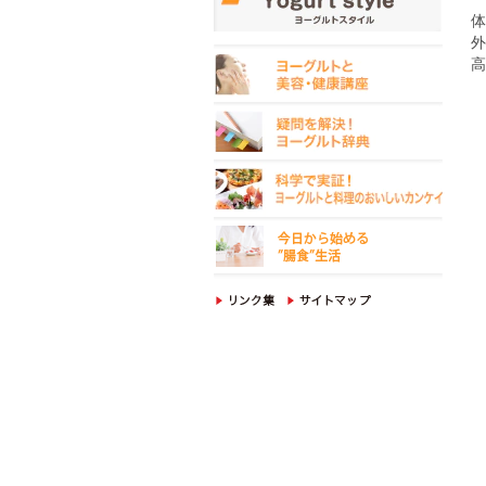
体
外
高