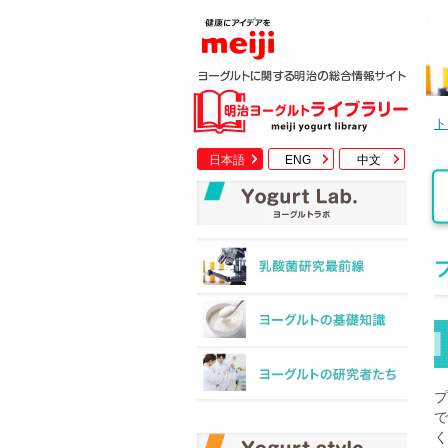
ト
日本語
ENG
中文
で
く