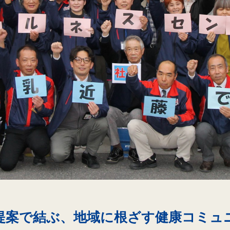
提案で結ぶ、
地域に根ざす健康コミュ