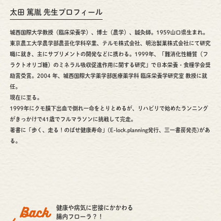
太田 篤胤 先生プロフィール
城西国際大学教授（臨床栄養学）、博士（農学）、鍼灸師。1959山口県生まれ。
東京農工大学農学部農芸化学科卒業、テルモ株式会社、
明治製菓株式会社にて研究
職に就き、主にサプリメントの開発などに携わる。1999年、「難消化性糖質（フ
ラクトオリゴ糖）のミネラル
吸収促進作用に関する研究」で日本栄養・食糧学会奨
励賞受賞。2004 年、城西国際大学薬学部医療薬学科 臨床栄養学研究室 教授に就
任。
現在に至る。
1999年にクモ膜下出血で倒れ一命をとりとめるが、リハビリで始めたランニング
がきっかけで41歳でフルマラソンに挑戦して完走。
著書に「歩く、走る！のばせ健康寿命」(E-lock.planning発行、三一書房発売)があ
る。
健康や病気に密接にかかわる
腸内フローラ？！