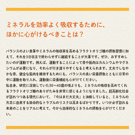
ミネラルを効率よく吸収するために、
ほかに心がけるべきことは？
バランスのよい食事やミネラルの吸収率を高めるフラクトオリゴ糖の摂取習慣に加
えて、それを3日坊主で終わらせずに継続することが大事です。ぜひ、おすすめし
たいのが運動です。例えば、運動することによって骨や筋肉はカルシウムやマグネ
シウムが必要になり、それらが行き渡りやすくなると考えられます。丈夫でしなや
かな骨、健全な筋肉を維持するためにも、バランスの良い栄養摂取とともに日常の
中に運動を取り入れ、運動後に栄養補給も心がけてください。
私自身、研究に没頭していた30～40歳の頃よりも、ミネラルの吸収を高めてくれ
るフラクトオリゴ糖のありがたみを非常に感じるようになりました。超高齢化社会
が訪れつつある現代において、「今はまだ大丈夫」と油断していると、ミネラルの
欠乏に由来する致命的なトラブルのリスクは高まるばかりです。いつか必ず訪れる
未来のことをリアルに考えて、今から効率的なミネラルの摂取を心がけてくださ
い。