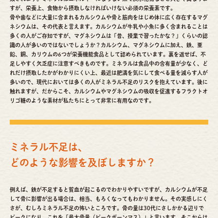
すが、栄養上、食物から摂取しなければいけない必須の栄養素です。
骨や歯などに大量に含まれるカルシウムや骨と筋肉をはじめ体に広く存在するマグ
ネシウムは、その代表と言えます。カルシウムが牛乳や小魚に多く含まれることは
多くの人がご存知ですが、マグネシウムは「昔、授業で習ったかな？」くらいの認
識の人が多いのではないでしょうか？カルシウム、マグネシウムに加え、鉄、亜
鉛、銅、カリウムの6つが栄養機能食品として認められています。裏を返せば、不
足しやすく欠乏症に注意すべきものです。ミネラルは食品中の含有量が少なく、ど
れだけ摂取したかがわかりにくい上、最近は肥満を気にして食べる量を減らす人が
多いので、現代においては多くの人がミネラル不足のリスクを抱えています。後に
触れますが、だからこそ、カルシウムやマグネシウムの吸収を促進するフラクトオ
リゴ糖のような素材が私たちにとって非常に有用なのです。
ミネラル不足は、
どのような影響を及ぼしますか？
例えば、鉄が不足すると貧血が起こるのでわかりやすいですが、カルシウムが不足
して骨に影響が出る場合は、相当、もろくなってもわかりません。その実感しにく
さが、むしろミネラル不足の怖いところです。骨の量は30代にさしかかる辺りで
ピークになり、これを「最大骨量（ピークボーンマス）」と言います。そこからは