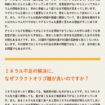
加齢と共にどんどん減っていってしまうので、自覚症状がないからといってカルシ
ウムの摂取を怠ると、早めに骨粗しょう症になる可能性が高まってしまいます。
マグネシウムも骨にとって重要なミネラルで、骨をしなやかにして折れにくくしま
す。また、マグネシウムは筋肉の収縮や弛緩に関係していて、骨と筋肉を維持する
にはカルシウムだけではなくマグネシウムも重要と言われる理由がそこにありま
す。
ダイエットなどを理由に十分なミネラルを摂取できていない人の中には若くても骨
密度が低い人は少なからず存在し、咳をした拍子に背中を圧迫骨折した女子大学生
の例もあるほどです。また、20歳代で筋肉の量が80歳の高齢者と同じくらいの人
もいます。その意味ではミネラルの不足は将来の問題ではなく、いま、目の前にあ
る問題でもあるのです。
ミネラル不足の解決に、
なぜフラクトオリゴ糖が良いのですか？
ミネラルはせっかく摂取しても、吸収率の低いものがほとんどです。ひとつのミネ
ラルを大量に摂取しても、量が多くなるほど吸収率は下がることがわかっていま
す。また、あるミネラルを大量に食べると別のミネラルの吸収が抑えられてしまい
ます。カルシウムの大量摂取によってマグネシウムの吸収が抑えられることが基礎