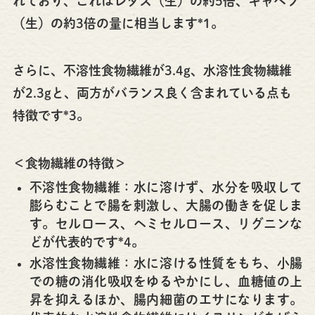
れており、これはレタス（生）の約5倍、キャベツ
（生）の約3倍の量に相当します*1。
さらに、不溶性食物繊維が3.4g、水溶性食物繊維
が2.3gと、両方がバランス良く含まれている点も
特徴です*3。
＜食物繊維の特徴＞
不溶性食物繊維：水に溶けず、水分を吸収して
膨らむことで腸を刺激し、大腸の働きを促しま
す。セルロース、ヘミセルロース、リグニンな
どが代表的です*4。
水溶性食物繊維：水に溶ける性質をもち、小腸
での糖の消化吸収をゆるやかにし、血糖値の上
昇を抑えるほか、腸内細菌のエサになります。