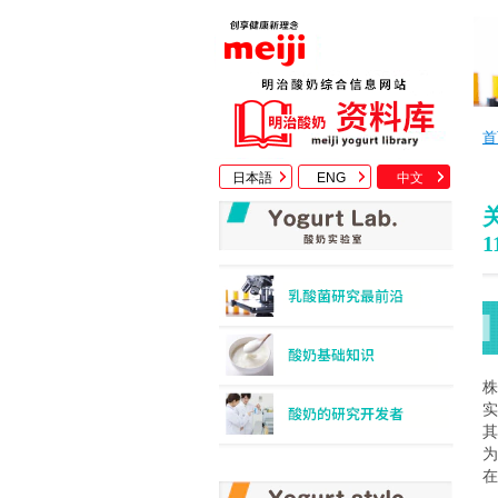
首
日本語
ENG
中文
株
实
其
为
在