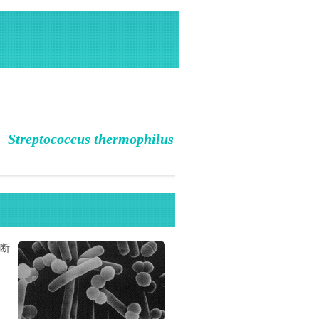
、
Streptococcus thermophilus
断
。