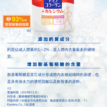
鈣質佔成人體重的1～2%，是人體內含量最多的礦物
質。
胺基葡萄糖是其它成分形成體內各種組織時的基礎，也
是具有保水力的透明質酸以及軟骨素的原料。
※2
實施時期（2019年11月）
回答者（醫療機構營養師248名）
問題内容（今後是否也會想介紹「氨基膠原蛋白 添加 鈣質」？）
Fundely Co., Ltd.調查