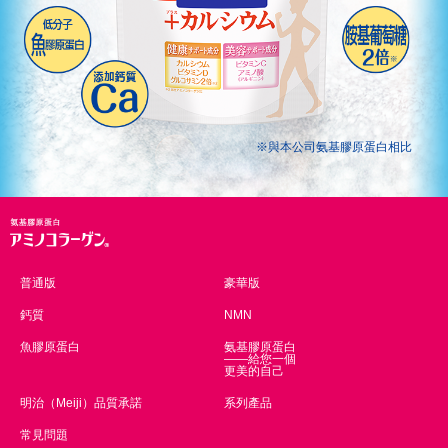
※與本公司氨基膠原蛋白相比
普通版
豪華版
鈣質
NMN
魚膠原蛋白
氨基膠原蛋白
——給您一個
更美的自己
明治（Meiji）品質承諾
系列產品
常見問題