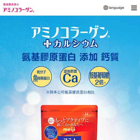
Me
※與本公司氨基膠原蛋白相比