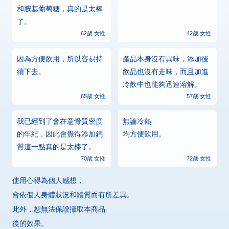
和胺基葡萄糖，真的是太棒
了。
62歲 女性
42歲 女性
因為方便飲用，所以容易持
產品本身沒有異味，添加後
續下去。
飲品也沒有走味，而且加進
冷飲中也能夠迅速溶解。
65歳 女性
57歳 女性
我已經到了會在意骨質密度
無論冷熱
的年紀，因此會覺得添加鈣
均方便飲用。
質這一點真的是太棒了。
70歳 女性
72歳 女性
使用心得為個人感想，
會依個人身體狀況和體質而有所差異。
此外，恕無法保證攝取本商品
後的效果。