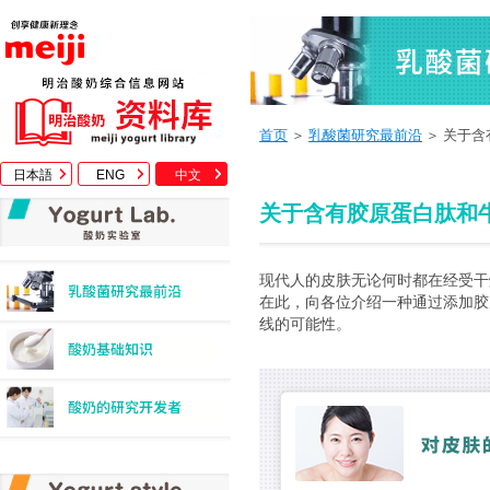
首页
＞
乳酸菌研究最前沿
＞ 关于
日本語
ENG
中文
关于含有胶原蛋白肽和
现代人的皮肤无论何时都在经受干
在此，向各位介绍一种通过添加胶
线的可能性。