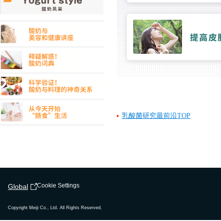
乳酸菌研究最前沿TOP
Cookie Settings
Global
Copyright Meiji Co., Ltd. All Rights Reserved.