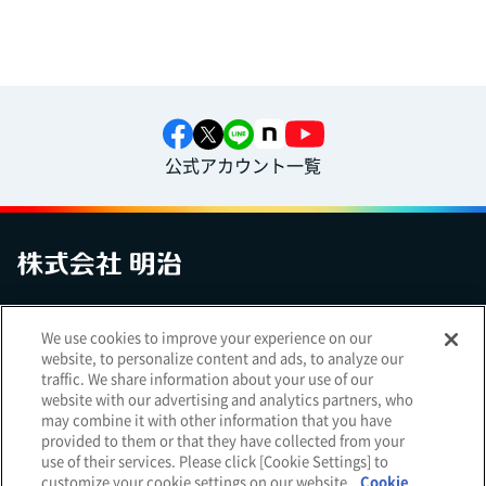
公式アカウント一覧
お問い合わせ
サイトマップ
個人情報保護について
電子公告
We use cookies to improve your experience on our
アクセシビリティへの対応方針
ご利用規約
明治グループのDX
website, to personalize content and ads, to analyze our
Cookie Settings
traffic. We share information about your use of our
website with our advertising and analytics partners, who
may combine it with other information that you have
provided to them or that they have collected from your
use of their services. Please click [Cookie Settings] to
（
｜
）
明治ホールディングス株式会社
EN
簡体
customize your cookie settings on our website.
Cookie