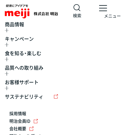
検索
メニュー
商品情報
キャンペーン
食を知る・楽しむ
品質への取り組み
お客様サポート
レシピ
食の栄養バランスチェック
チョコレート
工場見学
サステナビリティ
ヨーグルト
牛乳
食育
プレスリリース
アイス
採用情報
アレルギー
チーズ
キャンペーン
明治会員ID
会社概要
問い合わせ