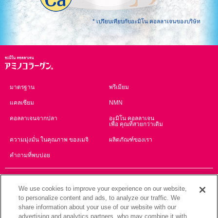
* เปรียบเทียบกับอะมิโน คอลลาเจนของบริษัท
มาตรฐาน
พรีเมียม
แคลเซียม
NMN
คอลลาเจนจากปลา
อะมิโน คอลลาเจน
เพื่อ คุณที่สวยกว่าเดิม
ความมุ่งมั่น ในคุณภาพ ของเมจิ
ผลิตภัณฑ์ของเรา
คำถามที่พบบ่อย
Global Website
We use cookies to improve your experience on our website,
English
简体中文
to personalize content and ads, to analyze our traffic. We
share information about your use of our website with our
繁體中文
ภาษาไทย
advertising and analytics partners, who may combine it with