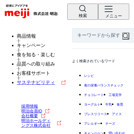
検索
メニュー
商品情報
キャンペーン
食を知る・楽しむ
よく検索されているワード
品質への取り組み
お客様サポート
レシピ
サステナビリティ
食の栄養バランスチェック
チョコレート
工場見学
ヨーグルト
牛乳
食育
採用情報
明治会員ID
プレスリリース
アイス
会社概要
明治ホールディ
アレルギー
チーズ
ングス株式会社
キャンペーン
問い合わせ