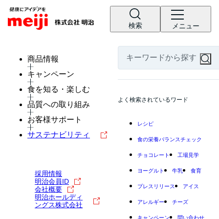
検索
メニュー
商品情報
キャンペーン
食を知る・楽しむ
よく検索されているワード
品質への取り組み
お客様サポート
レシピ
サステナビリティ
食の栄養バランスチェック
チョコレート
工場見学
ヨーグルト
牛乳
食育
採用情報
明治会員ID
プレスリリース
アイス
会社概要
明治ホールディ
アレルギー
チーズ
ングス株式会社
キャンペーン
問い合わせ