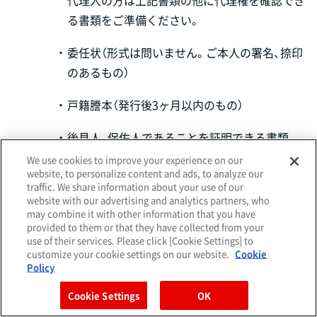
代理人の方は上記書類の他に代理権を確認でき
る書類をご準備ください。
・
委任状（形式は問いません。ご本人の署名、捺印
のあるもの）
・
戸籍謄本（発行後3ヶ月以内のもの）
・
後見人、保佐人であることを証明できる書類
We use cookies to improve your experience on our
website, to personalize content and ads, to analyze our
※
必要書類に不明確な内容があった場合には、確認の
traffic. We share information about your use of our
ため連絡させていただく場合がございます。また、代
website with our advertising and analytics partners, who
may combine it with other information that you have
理にてご請求いただいた場合、ご本人にご確認の連
provided to them or that they have collected from your
絡をさせていただく場合がございます。
use of their services. Please click [Cookie Settings] to
customize your cookie settings on our website.
Cookie
（ウ）
手数料
Policy
500円[税込]（相当分の郵便切手または収入印紙を
Cookie Settings
OK
同封ください）