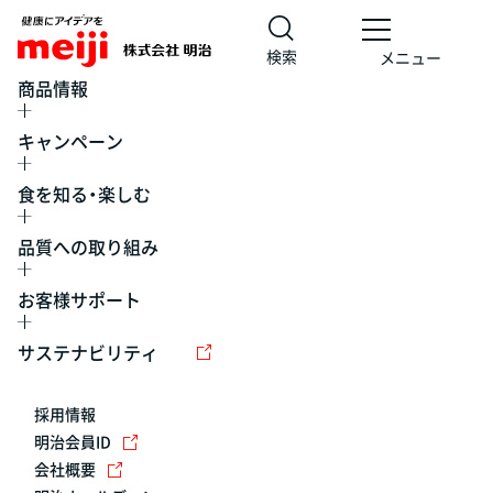
検索
メニュー
商品情報
キャンペーン
食を知る・楽しむ
品質への取り組み
お客様サポート
レシピ
食の栄養バランスチェック
チョコレート
工場見学
サステナビリティ
ヨーグルト
牛乳
食育
プレスリリース
アイス
採用情報
アレルギー
チーズ
キャンペーン
明治会員ID
会社概要
問い合わせ