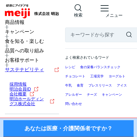
検索
メニュー
MENU
商品情報
キャンペーン
食を知る・楽しむ
医療・介護関係者の皆様へ
品質への取り組み
ここから先の「meiji Nutrition Info（明治ニュートリション
よく検索されているワード
お客様サポート
インフォ）」では、日本国内の医療機関・施設にお勤めの医
レシピ
食の栄養バランスチェック
療・介護関係者（医師・薬剤師・看護師・栄養士・ケアマネ
サステナビリティ
ージャー等）を対象に、製品を適正にご使用いただくための
チョコレート
工場見学
ヨーグルト
情報を提供しております。
採用情報
牛乳
食育
プレスリリース
アイス
明治会員ID
国外の医療・介護関係者、一般の方に対する情報提供を目的
会社概要
アレルギー
チーズ
キャンペーン
明治ホールディン
としたものではございませんので、ご了承ください。
グス株式会社
問い合わせ
株式会社 明治
あなたは医療・介護関係者ですか？