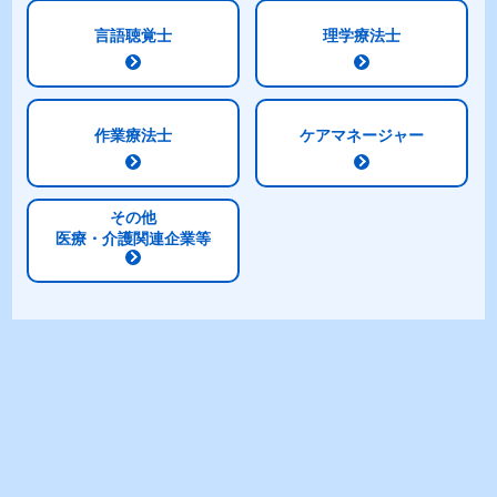
言語聴覚士
理学療法士
作業療法士
ケアマネージャー
その他
医療・介護関連企業等
商品特長
1.5kcal/mlの高エネルギー設計
たんぱく質5.0g/100kcal配合
乳清たんぱく質を含むトータルミルクプロテイ
ンを使用
バランスの良い栄養組成