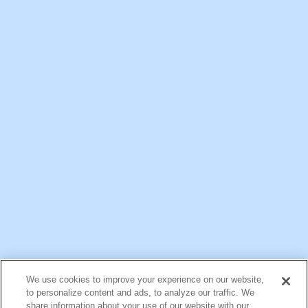
一般ご家庭向け情報
公式アカウント一覧
We use cookies to improve your experience on our website,
お問い合わせ
サイトマップ
個人情報保護について
電子公告
to personalize content and ads, to analyze our traffic. We
アクセシビリティへの対応方針
ご利用規約
明治グループのDX
share information about your use of our website with our