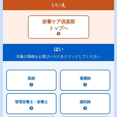
いいえ
商品特長
ラインナップ
栄養ケア倶楽部
標準組成表
原材料
トップへ
アレルギー
表示
賞味期限・
包装
はい
ご注意
対象の職種をお選びいただきクリックしてください
紹介動画
医師
看護師
「明治メイバランスZパックシリーズ 紹介動
画」
管理栄養士・栄養士
薬剤師