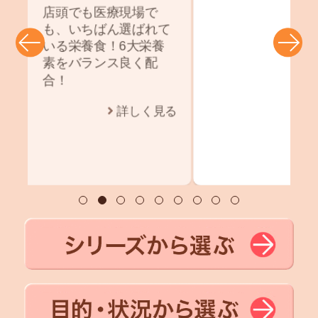
｢食事の一品」としてお
て
すすめ！
普段の食事と一緒にお
召し上がりください。
詳しく見る
る