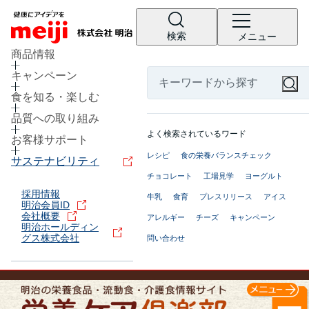
検索
メニュー
商品情報
キャンペーン
食を知る・楽しむ
品質への取り組み
よく検索されているワード
お客様サポート
レシピ
食の栄養バランスチェック
サステナビリティ
チョコレート
工場見学
ヨーグルト
採用情報
牛乳
食育
プレスリリース
アイス
明治会員ID
会社概要
アレルギー
チーズ
キャンペーン
明治ホールディン
グス株式会社
問い合わせ