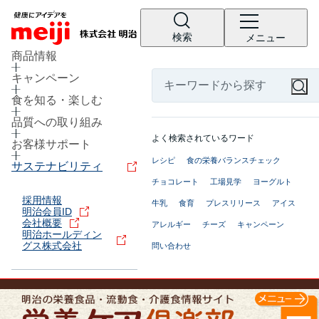
検索
メニュー
商品情報
キャンペーン
食を知る・楽しむ
品質への取り組み
よく検索されているワード
お客様サポート
レシピ
食の栄養バランスチェック
サステナビリティ
チョコレート
工場見学
ヨーグルト
採用情報
牛乳
食育
プレスリリース
アイス
明治会員ID
会社概要
アレルギー
チーズ
キャンペーン
明治ホールディン
グス株式会社
問い合わせ