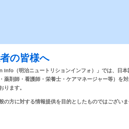
Nice!
経腸栄養の基礎
シリーズ
係者の皆様へ
rition Info（明治ニュートリションインフォ）」では
主に看護師さま向けの情報誌で
経腸栄養に関連する様々な基礎
す。「クスリの話」や「カンタン
識を掲載しています。クイズ形
・薬剤師・看護師・栄養士・ケアマネージャー等）を対
生理学」など、色々な角度から一
になっており、とても分かりや
おります。
つのテーマにスポットを当ててい
いですよ！
ます。情報盛りだくさん！
般の方に対する情報提供を目的としたものではございま
バックナンバー一覧
バックナンバー一覧