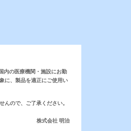
使用報告
、日本国内の医療機関・施設にお勤
知
さまざまな特徴をもった商品の使
式
用報告をまとめました。現場の皆
象に、製品を適正にご使用い
す
様からのレポートをお届けしま
す！
せんので、ご了承ください。
バックナンバー一覧
株式会社 明治