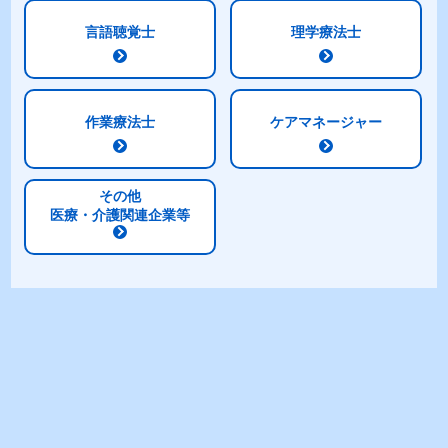
ミネラル調整
言語聴覚士
理学療法士
リン、カリウム、ナトリウムを低めに設計していま
す。 ※明治メイバランス1.0比較
作業療法士
ケアマネージャー
選べるたんぱく質量
その他
たんぱく質の配合量が異なる2種類のラインナップ
医療・介護関連企業等
で、必要量に合わせて選択、組み合わせが可能です。