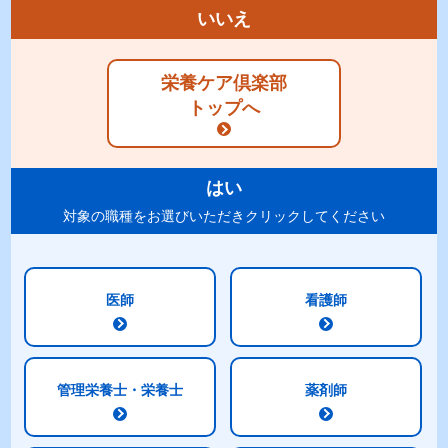
いいえ
商品特長
ラインナップ
栄養ケア倶楽部
標準組成表
原材料
トップへ
アレルギー
表示
賞味期限
・包装
はい
ご注意
対象の職種をお選びいただきクリックしてください
商品特長
医師
看護師
少量高エネルギー設計（1.6kcal/ml）
管理栄養士・栄養士
薬剤師
水分量を調整できるよう少量高エネルギー設計にして
います。