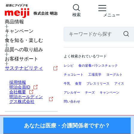
検索
メニュー
MENU
商品情報
キャンペーン
食を知る・楽しむ
医療・介護関係者の皆様へ
品質への取り組み
ここから先の「meiji Nutrition Info（明治ニュートリション
よく検索されているワード
お客様サポート
インフォ）」では、日本国内の医療機関・施設にお勤めの医
レシピ
食の栄養バランスチェック
療・介護関係者（医師・薬剤師・看護師・栄養士・ケアマネ
サステナビリティ
ージャー等）を対象に、製品を適正にご使用いただくための
チョコレート
工場見学
ヨーグルト
情報を提供しております。
採用情報
牛乳
食育
プレスリリース
アイス
明治会員ID
国外の医療・介護関係者、一般の方に対する情報提供を目的
会社概要
アレルギー
チーズ
キャンペーン
明治ホールディン
としたものではございませんので、ご了承ください。
グス株式会社
問い合わせ
株式会社 明治
あなたは医療・介護関係者ですか？