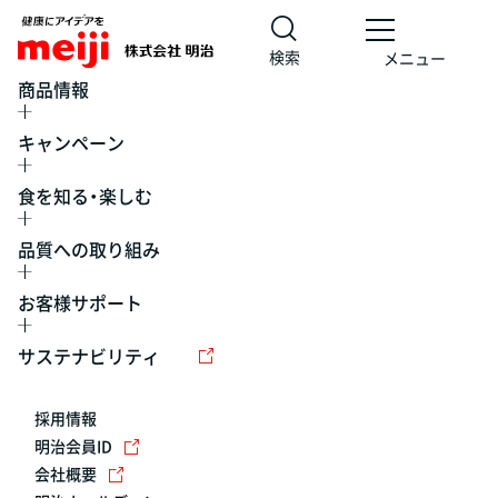
検索
メニュー
商品情報
キャンペーン
食を知る・楽しむ
品質への取り組み
お客様サポート
レシピ
食の栄養バランスチェック
チョコレート
工場見学
サステナビリティ
ヨーグルト
牛乳
食育
プレスリリース
アイス
採用情報
アレルギー
チーズ
キャンペーン
明治会員ID
会社概要
問い合わせ