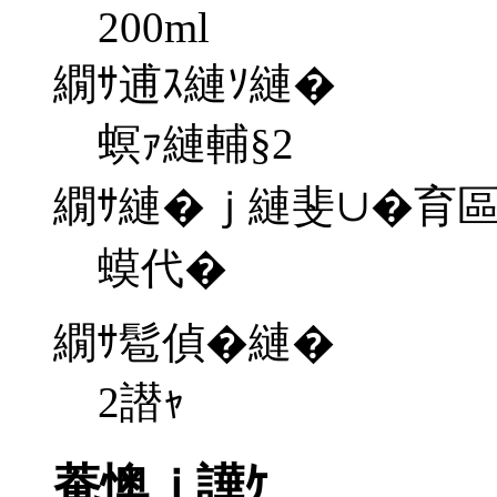
200ml
繝ｻ逋ｽ縺ｿ縺�
螟ｧ縺輔§2
繝ｻ縺�ｊ縺斐∪�育
蟆代�
繝ｻ髱偵�縺�
2譛ｬ
菴懊ｊ譁ｹ