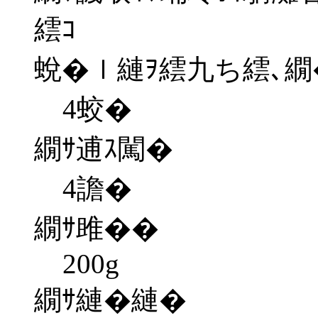
繧ｺ
蛻�ｌ縺ｦ繧九ち繧､繝
4蛟�
繝ｻ逋ｽ闖�
4譫�
繝ｻ雎��
200g
繝ｻ縺�縺�