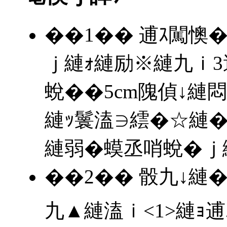
��1�� 逋ｽ闖懊
ｊ縺ｫ縺励※縺九ｉ3
蛻��5cm隗偵↓縺
縺ｯ鬟溘∋繧�☆縺�
縺弱�蟆丞哨蛻�ｊ
��2�� 骰九↓縺�
九▲縺溘ｉ<1>縺ｮ