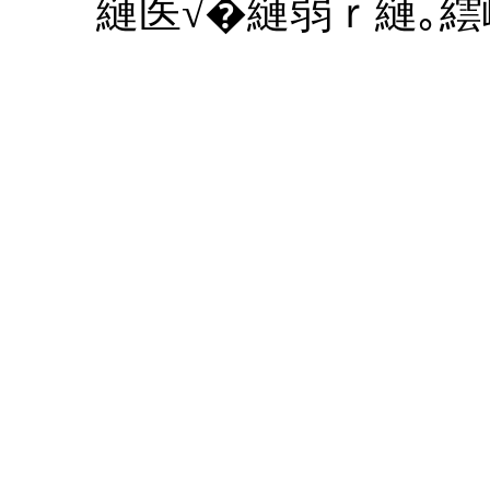
縺医√�縺弱ｒ縺｡