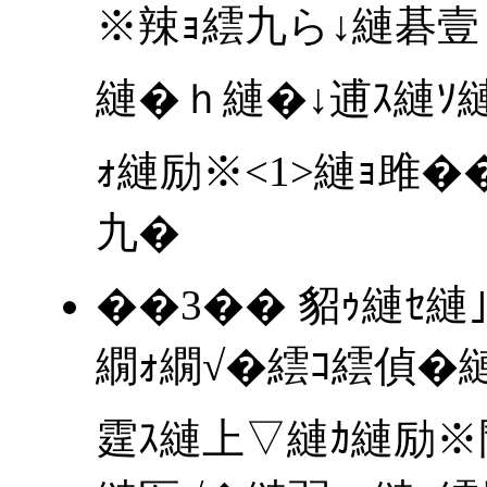
※辣ｮ繧九ら↓縺碁
縺�ｈ縺�↓逋ｽ縺ｿ縺
ｫ縺励※<1>縺ｮ雎�
九�
��3�� 貂ｩ縺ｾ
繝ｫ繝√�繧ｺ繧偵�
霆ｽ縺上▽縺ｶ縺励