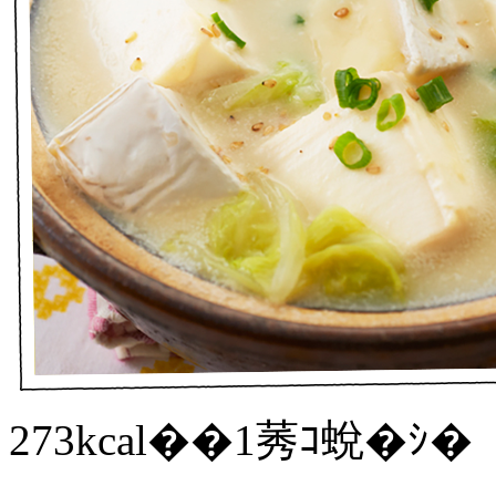
273kcal��1莠ｺ蛻�ｼ�