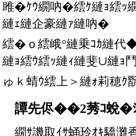
雎�ｹｳ繝吶�繧ｹ縺ｮ繧ｯ
縺ｪ縺企豪縺ｧ縺吶�
繧�ｏ繧峨°縺乗ｺｶ縺代◆
縺ｮ繧ｳ繧ｯ縺ｨ縺斐∪縺ｮ鬥
ゅｋ蜻ｳ繧上＞縺ｫ莉穂ｸ翫
譚先侭��2莠ｺ蛻�
繝ｻ譏取ｲｻ蛹玲ｵｷ驕