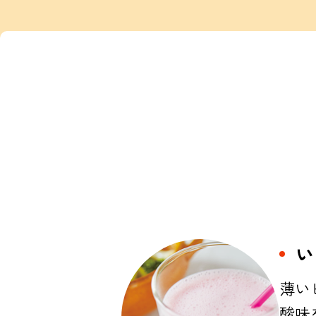
い
薄い
酸味