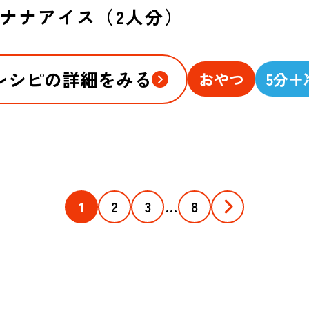
ナナアイス（2人分）
レシピの詳細をみる
おやつ
5分＋
1
2
3
…
8