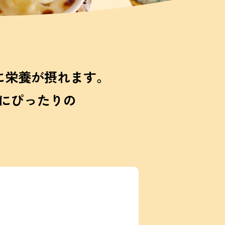
に栄養が
摂れます。
に
ぴったりの