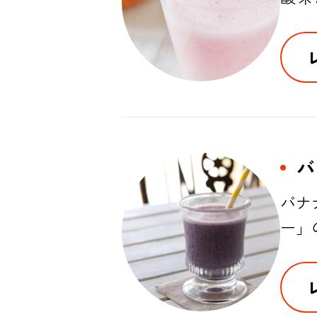
バ
バナ
ー」