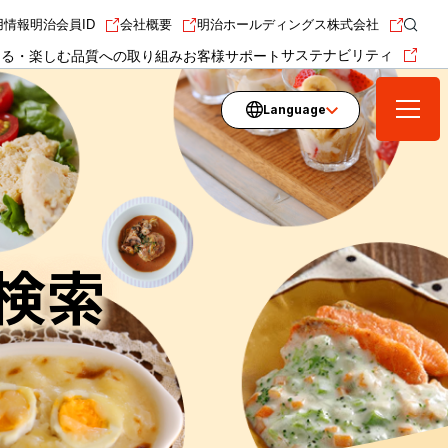
用情報
明治会員ID
会社概要
明治ホールディングス株式会社
サステナビリティ
知る・楽しむ
品質への取り組み
お客様サポート
Language
Japanese
メニュー
English
を開く
简体中文
繁體中文
한국어
検索
Português
Tiếng việt