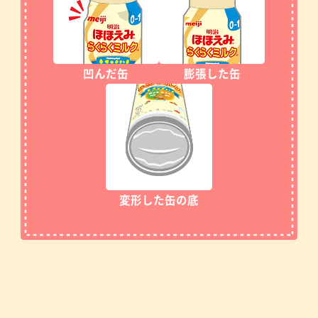
凹んだ缶
膨張した缶
変形した缶の底