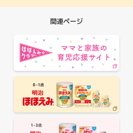
抽選・発表
関連ページ
応募期間後に厳正な抽選の上、当選者を決定し、賞品の発
送をもって発表にかえさせていただきます。
※発送は応募締め月（12、1、2、3月）の翌月末を予定し
ています。
※発送は諸事情により遅れる場合がございます。
※応募受付の確認、抽選結果のお問い合わせはお答えでき
ませんので、予めご了承ください。
お問い合わせ
明治キャンペーン事務局 ：
フリーダイヤル 0120-660-157
受付時間 ： 9：00～17：00
（土・日・祝日・年末年始・弊社指定休業日を除く）
注意事項
・お一人さま1回のみの当選となります。