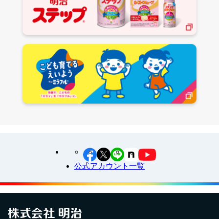
・本キャンペーン内での重複当選は無効となります。その
場合は無効連絡を行っておりませんので、予めご了承く
ださい。
・当選者個人情報取得後に重複当選となった場合は、賞品
発送情報のご登録をいただいた1当選分のみに賞品発送と
させていただきます。
・本キャンペーンにご応募の際は
「ご利用規約」
に同意の
上ご応募ください。
・本キャンペーンへのご参加は､日本在住の方に限らせてい
ただきます。
・賞品の発送先は日本国内に限らせていただきます。
・賞品の転売は一切禁止いたします。
・はがきや封書でのご応募は受け付けておりません。予め
ご了承ください。
・パソコン、スマートフォンからご応募の場合、ネットワ
公式アカウント一覧
ークの混雑により、接続に時間がかかる場合がございま
す。
・応募締切間近はアクセス集中等により繋がりにくくなる
場合がございますので、お時間の余裕をもってご応募く
ださい。